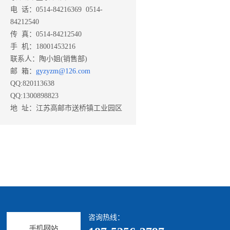
电 话：0514-84216369 0514-
84212540
传 真：0514-84212540
手 机：18001453216
联系人：陶小姐(销售部)
邮 箱：
gyzyzm@126.com
QQ:820113638
QQ:1300898823
地 址：江苏高邮市送桥镇工业园区
咨询热线：