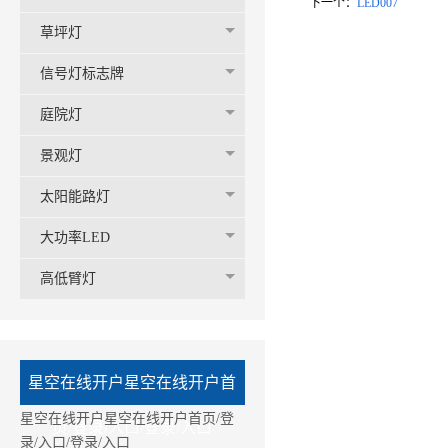
下一个：
LED007
草坪灯
信号灯标志牌
庭院灯
景观灯
太阳能路灯
大功率LED
高低臂灯
星空在线开户星空在线开户首
星空在线开户星空在线开户首页/登
页/登录/入口/登录/入口
录/入口/登录/入口