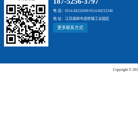
187-5256-3797
电 话：0514-84216369 0514-84212540
地 址：江苏高邮市送桥镇工业园区
更多联系方式
Copyright